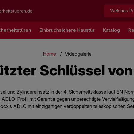
Suchen:
rheitstueren.de
cherheitstüren
Einbruchsichere Haustür
Katalog
Re
Home
Videogalerie
tzter Schlüssel von
sel und Zylindereinsatz in der 4. Sicherheitsklasse laut EN N
n ADLO-Profil mit Garantie gegen unberechtigte Vervielfältigun
Locxis ADLO mit einzigartigen verdoppelten teleskopischen Set