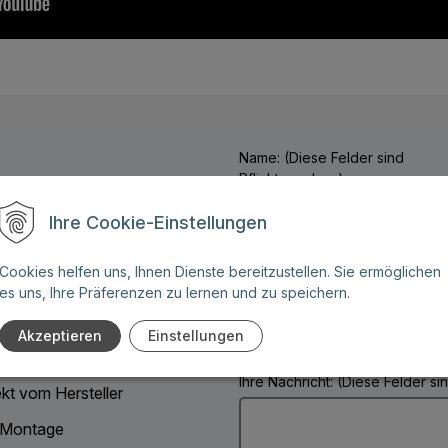
Name: (Diese Felder sind
Pflichtangaben)
Ihre Cookie-Einstellungen
ben Sie weitere Fragen zu
 Angebot für eines unserer
Telefonnummer:
Cookies helfen uns, Ihnen Dienste bereitzustellen. Sie ermöglichen
es uns, Ihre Präferenzen zu lernen und zu speichern.
:
Akzeptieren
Einstellungen
ign nach Maß
Ihre Nachricht: (Diese Felder s
ekt vom Hersteller
 Montage