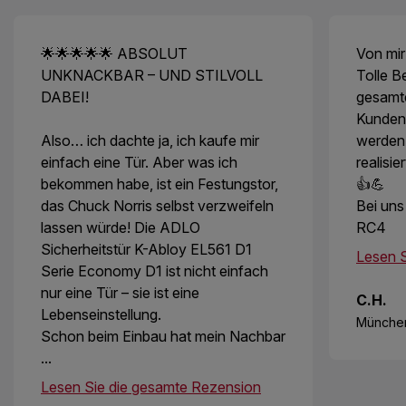
🌟🌟🌟🌟🌟 ABSOLUT
Von mir
UNKNACKBAR – UND STILVOLL
Tolle B
DABEI!
gesamt
Kunden
Also… ich dachte ja, ich kaufe mir
werden
einfach eine Tür. Aber was ich
realisie
bekommen habe, ist ein Festungstor,
👍💪
das Chuck Norris selbst verzweifeln
Bei uns
lassen würde! Die ADLO
RC4
Sicherheitstür K-Abloy EL561 D1
Lesen S
Serie Economy D1 ist nicht einfach
nur eine Tür – sie ist eine
C.H.
Lebenseinstellung.
Münche
Schon beim Einbau hat mein Nachbar
...
Lesen Sie die gesamte Rezension