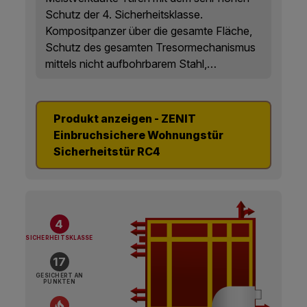
Schutz der 4. Sicherheitsklasse.
Kompositpanzer über die gesamte Fläche,
Schutz des gesamten Tresormechanismus
mittels nicht aufbohrbarem Stahl,
patentgeschützte Absicherung GUARDIA
unter Beibehaltung von komfortabler
Bedienung und zugleich hoher
Produkt anzeigen - ZENIT
Zuverlässigkeit, bestätigt durch die
Einbruchsichere Wohnungstür
unschlagbar hohe Garantie.
Sicherheitstür RC4
4
SICHERHEITSKLASSE
17
GESICHERT AN
PUNKTEN