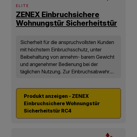
ELITE
ZENEX Einbruchsichere
Wohnungstür Sicherheitstür
RC4
Sicherheit für die anspruchvollsten Kunden
mit höchstem Einbruchsschutz, unter
Beibehaltung von annehm- barem Gewicht
und angenehmer Bedienung bei der
täglichen Nutzung. Zur Einbruchsabwehr
werden in der Türkonstruktion sämtliche
über viele Jahre entwickelten und
praxisbewährten patentgeschützten ADLO
Produkt anzeigen - ZENEX
Lösungen verwendet . In den meisten
Einbruchsichere Wohnungstür
Fällen werden die Parameter des ohnehin
Sicherheitstür RC4
sehr hohen Schutzes der Sicherheitsklasse
4 nochmals deutlich überschritten.