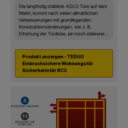
Die langfristig stabilste ADLO Türe auf dem
Markt, kommt nach vielen allmählichen
Verbesserungen mit grundlegenden
Konstruktionsänderungen, wie z. B.
Erhöhung der Türdicke, ein noch stärkerer
doppelter Außenrahmen, Kompositpanzer
über der gesamten Fläche und neue extrem
robuste Türbänder. Dank dessen konnte
Produkt anzeigen - TEDUO
eine höhere Steifigket des Türflügels,
Einbruchsichere Wohnungstür
höhere Biegefestigkeit, sowie eine bis zu
Sicherheitstür RC3
70% höhere Durchbruchfestigkeit erreicht
werden. Zum neuen Standard gehört bereits
die Justierung der Türen in allen Richtungen,
sowie eine stufenlose Einstellung der
3
sanften Türschließung.
SICHERHEITSKLASSE
11
GESICHERT AN
PUNKTEN