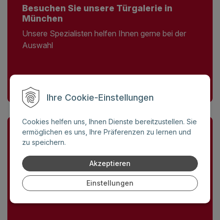
Besuchen Sie unsere Türgalerie in
München
Unsere Spezialisten helfen Ihnen gerne bei der
Auswahl
Besuchen Sie
Ihre Cookie-Einstellungen
Cookies helfen uns, Ihnen Dienste bereitzustellen. Sie
ermöglichen es uns, Ihre Präferenzen zu lernen und
zu speichern.
Akzeptieren
Jetz Angebot anfordern
Schreiben Sie uns Ihre Vorstellung und wir melden
Einstellungen
uns umgehend bei Ihnen