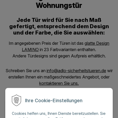
Wohnungstür
Jede Tür wird für Sie nach Maß
gefertigt, entsprechend dem Design
und der Farbe, die Sie auswählen:
Im angegebenen Preis der Türen ist das
glatte Design
LAMINO
in 23 Farbvarianten enthalten.
Andere Türdesigns sind gegen Aufpreis erhältlich.
Schreiben Sie uns an
info@adlo-sicherheitstueren.de
wir
erstellen Ihnen ein maßgeschneidertes Angebot, oder
kontaktieren Sie uns.
Ihre Cookie-Einstellungen
Cookies helfen uns, Ihnen Dienste bereitzustellen. Sie