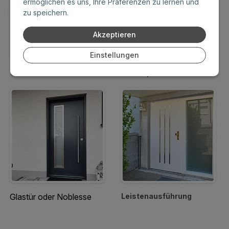
ermöglichen es uns, Ihre Präferenzen zu lernen und
zu speichern.
Akzeptieren
Einstellungen
Glattes Lamino
Furnier, Color
Glastür oder Noblesse
Leistenausführung