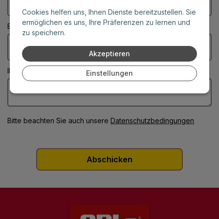
Cookies helfen uns, Ihnen Dienste bereitzustellen. Sie
ermöglichen es uns, Ihre Präferenzen zu lernen und
E-Mail: (Diese Felder sind Pflichtangaben)
zu speichern.
Akzeptieren
Ihre Nachricht: (Diese Felder sind Pflichtangaben)
Einstellungen
Bitte beachten Sie auch unsere
Datenschutzbedingungen