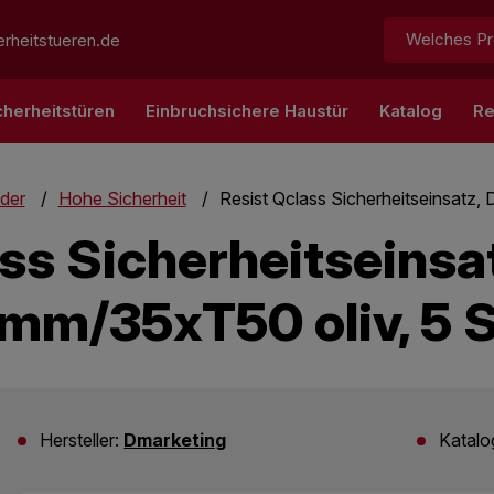
Suchen:
rheitstueren.de
cherheitstüren
Einbruchsichere Haustür
Katalog
Re
nder
Hohe Sicherheit
Resist Qclass Sicherheitseinsatz,
ass Sicherheitseinsa
mm/35xT50 oliv, 5 S
Hersteller:
Dmarketing
Katal