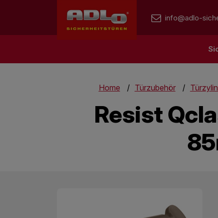
info@adlo-siche
Si
Home
Türzubehör
Türzyli
Resist Qcl
85