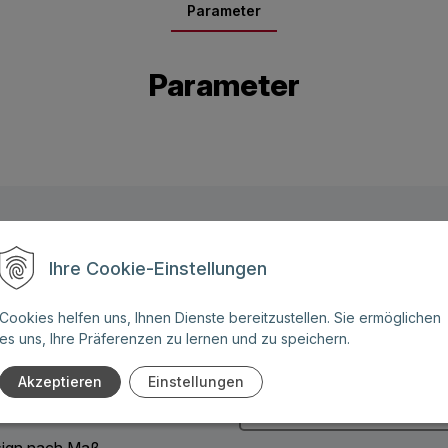
Parameter
Parameter
Name: (Diese Felder sind
Ihre Cookie-Einstellungen
Pflichtangaben)
ben Sie weitere Fragen zu
Cookies helfen uns, Ihnen Dienste bereitzustellen. Sie ermöglichen
 Angebot für eines unserer
es uns, Ihre Präferenzen zu lernen und zu speichern.
Telefonnummer:
Akzeptieren
Einstellungen
:
ign nach Maß