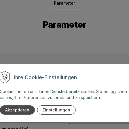
Parameter
Parameter
Name: (Diese Felder sind
Ihre Cookie-Einstellungen
Pflichtangaben)
ben Sie weitere Fragen zu
Cookies helfen uns, Ihnen Dienste bereitzustellen. Sie ermöglichen
 Angebot für eines unserer
es uns, Ihre Präferenzen zu lernen und zu speichern.
Telefonnummer:
Akzeptieren
Einstellungen
:
ign nach Maß