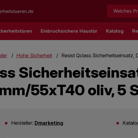
Suchen:
rheitstueren.de
cherheitstüren
Einbruchsichere Haustür
Katalog
Re
nder
Hohe Sicherheit
Resist Qclass Sicherheitseinsatz,
ass Sicherheitseinsa
mm/55xT40 oliv, 5 S
Hersteller:
Dmarketing
Katal