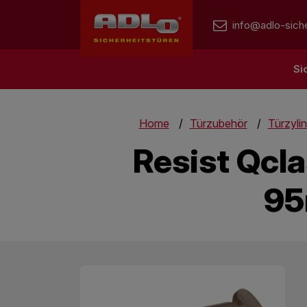
info@adlo-siche
Si
Home
Türzubehör
Türzyli
Resist Qcl
95