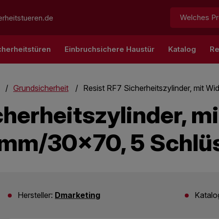
Suchen:
rheitstueren.de
cherheitstüren
Einbruchsichere Haustür
Katalog
Re
Grundsicherheit
Resist RF7 Sicherheitszylinder, mit 
cherheitszylinder, m
mm/30x70, 5 Schlüs
Hersteller:
Dmarketing
Katal