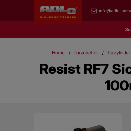
info@adlo-siche
Si
Home
Türzubehör
Türzylinder
Resist RF7 Si
100