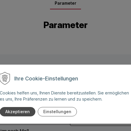
Parameter
Parameter
Name: (Diese Felder sind
Ihre Cookie-Einstellungen
Pflichtangaben)
ben Sie weitere Fragen zu
Cookies helfen uns, Ihnen Dienste bereitzustellen. Sie ermöglichen
 Angebot für eines unserer
es uns, Ihre Präferenzen zu lernen und zu speichern.
Telefonnummer:
Akzeptieren
Einstellungen
:
ign nach Maß