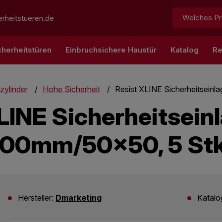
Suchen:
rheitstueren.de
cherheitstüren
Einbruchsichere Haustür
Katalog
Re
zylinder
Hohe Sicherheit
Resist XLINE Sicherheitseinla
LINE Sicherheitseinla
100mm/50x50, 5 Stk
Hersteller:
Dmarketing
Katal