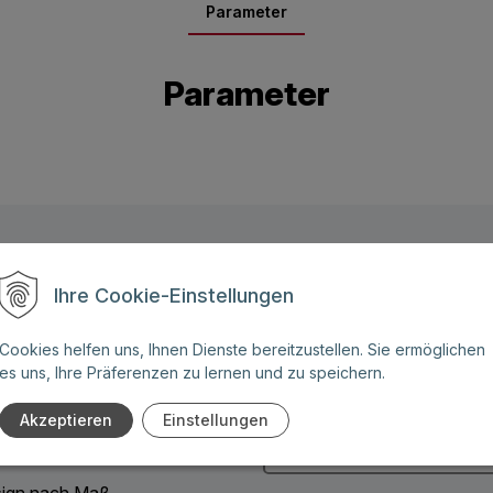
Parameter
Parameter
Name: (Diese Felder sind
Ihre Cookie-Einstellungen
Pflichtangaben)
ben Sie weitere Fragen zu
Cookies helfen uns, Ihnen Dienste bereitzustellen. Sie ermöglichen
 Angebot für eines unserer
es uns, Ihre Präferenzen zu lernen und zu speichern.
Telefonnummer:
Akzeptieren
Einstellungen
:
ign nach Maß