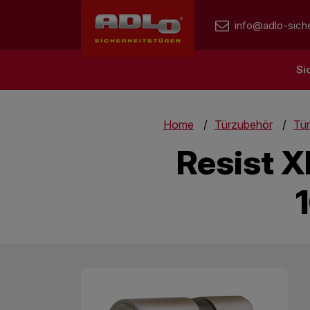
info@adlo-siche
Si
Home
Türzubehör
Tür
Resist X