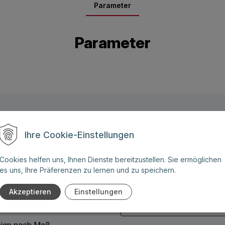
Parameter
Parameter
Name: (Diese Felder sind
Ihre Cookie-Einstellungen
Pflichtangaben)
ben Sie weitere Fragen zu
Cookies helfen uns, Ihnen Dienste bereitzustellen. Sie ermöglichen
 Angebot für eines unserer
es uns, Ihre Präferenzen zu lernen und zu speichern.
Telefonnummer:
Akzeptieren
Einstellungen
:
ign nach Maß