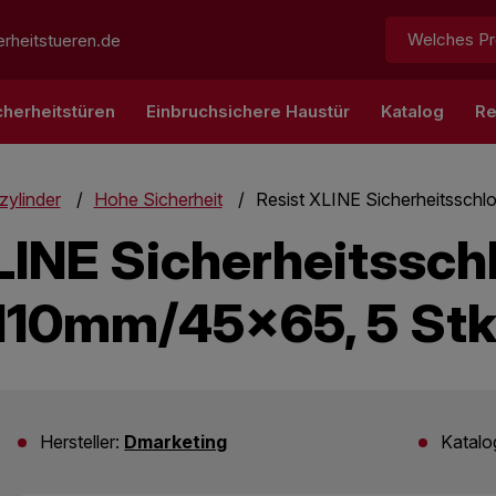
Suchen:
rheitstueren.de
cherheitstüren
Einbruchsichere Haustür
Katalog
Re
zylinder
Hohe Sicherheit
Resist XLINE Sicherheitsschlo
LINE Sicherheitsschlo
110mm/45x65, 5 Stk
Hersteller:
Dmarketing
Katal