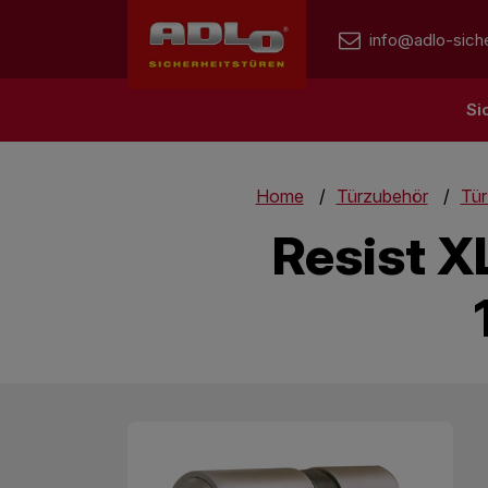
info@adlo-siche
Si
Home
Türzubehör
Tür
Resist X