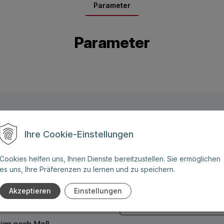
Parameter
Parameter
Name: (Diese Felder sind
Ihre Cookie-Einstellungen
Pflichtangaben)
ben Sie weitere Fragen zu
Cookies helfen uns, Ihnen Dienste bereitzustellen. Sie ermöglichen
 Angebot für eines unserer
es uns, Ihre Präferenzen zu lernen und zu speichern.
Telefonnummer:
Akzeptieren
Einstellungen
:
ign nach Maß