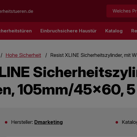
Suchen:
rheitstueren.de
cherheitstüren
Einbruchsichere Haustür
Katalog
Re
Hohe Sicherheit
Resist XLINE Sicherheitszylinder, mit
LINE Sicherheitszyli
n, 105mm/45x60, 5 
Hersteller:
Dmarketing
Katal