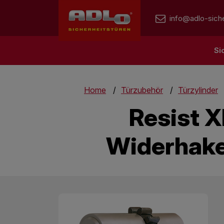
info@adlo-siche
Si
Home
Türzubehör
Türzylinder
Resist X
Widerhake