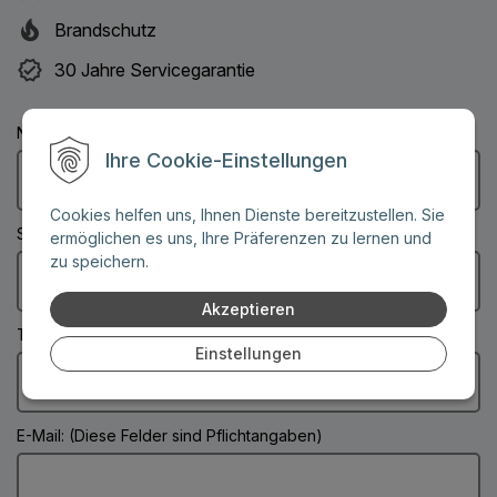
Brandschutz
30 Jahre Servicegarantie
Name: (Diese Felder sind Pflichtangaben)
Ihre Cookie-Einstellungen
Cookies helfen uns, Ihnen Dienste bereitzustellen. Sie
Stadt: (Diese Felder sind Pflichtangaben)
ermöglichen es uns, Ihre Präferenzen zu lernen und
zu speichern.
Akzeptieren
Telefonnummer:
Einstellungen
E-Mail: (Diese Felder sind Pflichtangaben)