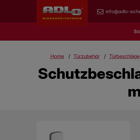
info@adlo-siche
Si
Home
Türzubehör
Türbeschläge
Schutzbeschla
m