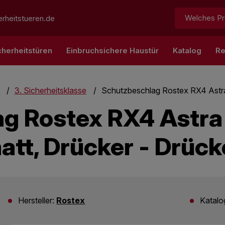
Suchen:
rheitstueren.de
cherheitstüren
Einbruchsichere Haustür
Katalog
Re
3. Sicherheitsklasse
Schutzbeschlag Rostex RX4 Astra 
g Rostex RX4 Astra 
att, Drücker - Drück
Hersteller:
Rostex
Katal