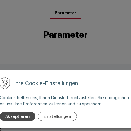
Parameter
Parameter
Name: (Diese Felder sind
Ihre Cookie-Einstellungen
Pflichtangaben)
Cookies helfen uns, Ihnen Dienste bereitzustellen. Sie ermöglichen
ben Sie weitere Fragen zu
es uns, Ihre Präferenzen zu lernen und zu speichern.
 Angebot für eines unserer
Telefonnummer:
Akzeptieren
Einstellungen
: