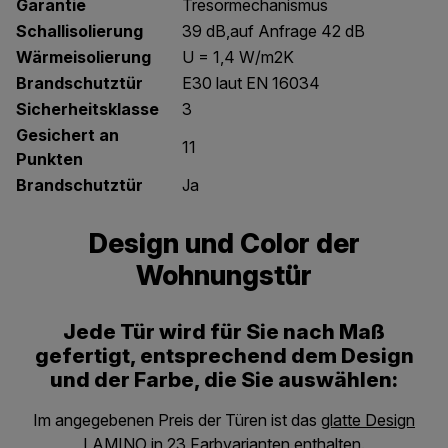
Garantie
Tresormechanismus
Schallisolierung
39 dB,auf Anfrage 42 dB
Wärmeisolierung
U = 1,4 W/m2K
Brandschutztür
E30 laut EN 16034
Sicherheitsklasse
3
Gesichert an
11
Punkten
Brandschutztür
Ja
Design und Color der
Wohnungstür
Jede Tür wird für Sie nach Maß
gefertigt, entsprechend dem Design
und der Farbe, die Sie auswählen:
Im angegebenen Preis der Türen ist das
glatte Design
LAMINO
in 23 Farbvarianten enthalten.