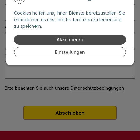
Cookies helfen uns, Ihnen Dienste bereitzustellen. Sie
ermöglichen es uns, Ihre Präferenzen zu lernen und
zu speichern.
E-Mail: (Diese Felder sind Pflichtangaben)
Akzeptieren
Einstellungen
Ihre Nachricht: (Diese Felder sind Pflichtangaben)
Bitte beachten Sie auch unsere
Datenschutzbedingungen