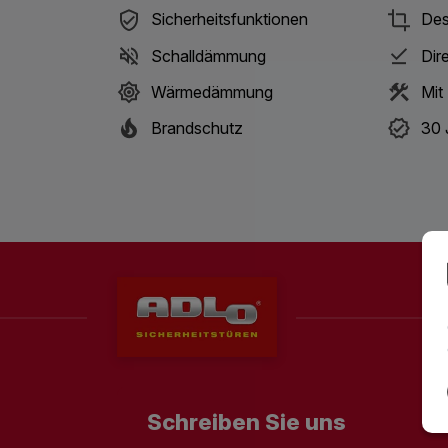
Sicherheitsfunktionen
Des
Schalldämmung
Dir
Wärmedämmung
Mit
Brandschutz
30 
Schreiben Sie uns