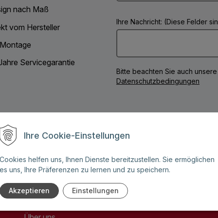
ign nach Maß
Ihre Nachricht: (Diese Felder s
ekt vom Hersteller
 Montage
Jahre Servicegarantie
Bitte beachten Sie auch unsere
Datenschutzbedingungen
Ihre Cookie-Einstellungen
Cookies helfen uns, Ihnen Dienste bereitzustellen. Sie ermöglichen
es uns, Ihre Präferenzen zu lernen und zu speichern.
Akzeptieren
Einstellungen
ADLO Geschäftsstellen
Über uns