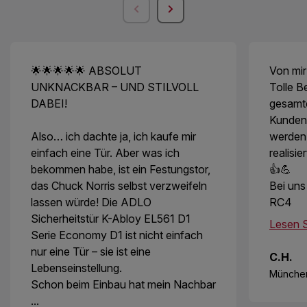
🌟🌟🌟🌟🌟 ABSOLUT
Von mir
UNKNACKBAR – UND STILVOLL
Tolle B
DABEI!
gesamt
Kunden
Also… ich dachte ja, ich kaufe mir
werden
einfach eine Tür. Aber was ich
realisie
bekommen habe, ist ein Festungstor,
👍💪
das Chuck Norris selbst verzweifeln
Bei uns
lassen würde! Die ADLO
RC4
Sicherheitstür K-Abloy EL561 D1
Lesen S
Serie Economy D1 ist nicht einfach
nur eine Tür – sie ist eine
C.H.
Lebenseinstellung.
Münche
Schon beim Einbau hat mein Nachbar
...