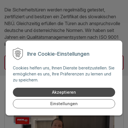
Die Sicherheitstüren werden regelmäßig getestet,
zertifiziert und besitzen ein Zertifikat des slowakischen
NBÚ. Gleichzeitig erfüllen die Türen auch anspruchsvolle
deutsche und österreichische Normen. Wir haben seit
Jahren ein Qualitätsmanagementsystem nach ISO 9001
implementiert.
Ihre Cookie-Einstellungen
Mehr über die Zertifikate
Cookies helfen uns, Ihnen Dienste bereitzustellen. Sie
ermöglichen es uns, Ihre Präferenzen zu lernen und
zu speichern.
Akzeptieren
Einstellungen
Sicherheitstüren mit Wärmedämmung