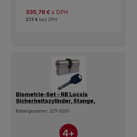
335,79
€
s DPH
273 €
bez DPH
Biometrie-Set - RB Locxis
Sicherheitszylinder, Stange,
80mm/35xM45, 5 Schlüssel +
Katalognummer:
2211-0293
Biometrie-Set V22
4+