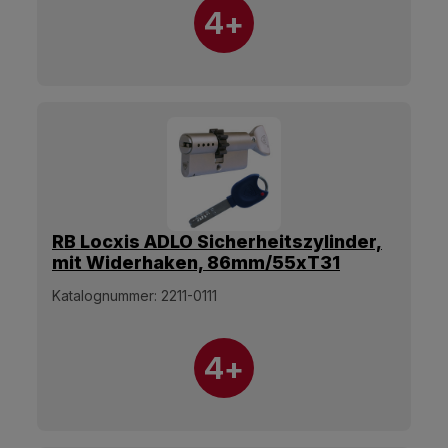
4+
RB Locxis ADLO Sicherheitszylinder,
mit Widerhaken, 86mm/55xT31
Olive, 5 Schlüssel.
Katalognummer:
2211-0111
4+