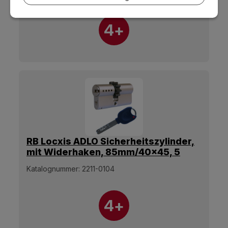
4+
RB Locxis ADLO Sicherheitszylinder,
mit Widerhaken, 85mm/40x45, 5
Schlüssel.
Katalognummer:
2211-0104
4+