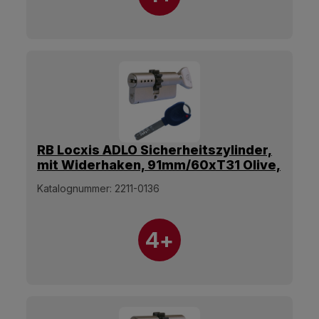
RB Locxis ADLO Sicherheitszylinder,
mit Widerhaken, 91mm/60xT31 Olive,
5 Schlüssel.
Katalognummer:
2211-0136
4+